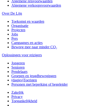
Algemene reisvoorwaarden
Algemene verkoopsvoorwaarden
Over De Lijn
Toekomst en waarden
Organisatie
Projecten
Jobs
Pers
Campagnes en acties
Beweeg mee naar minder CO₂
Oplossingen voor reizigers
Jongeren
Senioren
Pendelaars
Groepen en jeugdbewegingen
(dagjes)Toeristen
Personen met beperking of begeleider
Zakelijk
Privacy
Toegankelijkheid