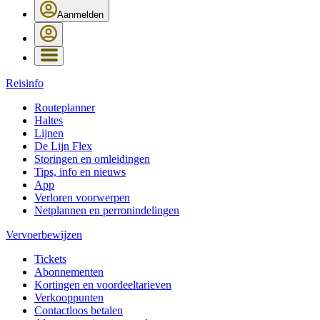
Aanmelden
Reisinfo
Routeplanner
Haltes
Lijnen
De Lijn Flex
Storingen en omleidingen
Tips, info en nieuws
App
Verloren voorwerpen
Netplannen en perronindelingen
Vervoerbewijzen
Tickets
Abonnementen
Kortingen en voordeeltarieven
Verkooppunten
Contactloos betalen