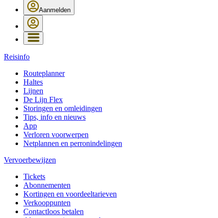
Aanmelden
Reisinfo
Routeplanner
Haltes
Lijnen
De Lijn Flex
Storingen en omleidingen
Tips, info en nieuws
App
Verloren voorwerpen
Netplannen en perronindelingen
Vervoerbewijzen
Tickets
Abonnementen
Kortingen en voordeeltarieven
Verkooppunten
Contactloos betalen