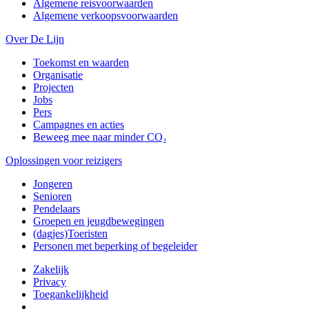
Algemene reisvoorwaarden
Algemene verkoopsvoorwaarden
Over De Lijn
Toekomst en waarden
Organisatie
Projecten
Jobs
Pers
Campagnes en acties
Beweeg mee naar minder CO₂
Oplossingen voor reizigers
Jongeren
Senioren
Pendelaars
Groepen en jeugdbewegingen
(dagjes)Toeristen
Personen met beperking of begeleider
Zakelijk
Privacy
Toegankelijkheid