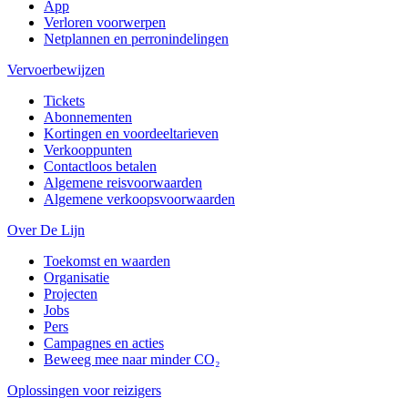
App
Verloren voorwerpen
Netplannen en perronindelingen
Vervoerbewijzen
Tickets
Abonnementen
Kortingen en voordeeltarieven
Verkooppunten
Contactloos betalen
Algemene reisvoorwaarden
Algemene verkoopsvoorwaarden
Over De Lijn
Toekomst en waarden
Organisatie
Projecten
Jobs
Pers
Campagnes en acties
Beweeg mee naar minder CO₂
Oplossingen voor reizigers