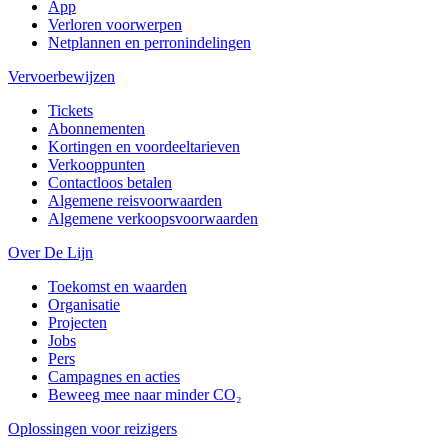
App
Verloren voorwerpen
Netplannen en perronindelingen
Vervoerbewijzen
Tickets
Abonnementen
Kortingen en voordeeltarieven
Verkooppunten
Contactloos betalen
Algemene reisvoorwaarden
Algemene verkoopsvoorwaarden
Over De Lijn
Toekomst en waarden
Organisatie
Projecten
Jobs
Pers
Campagnes en acties
Beweeg mee naar minder CO₂
Oplossingen voor reizigers