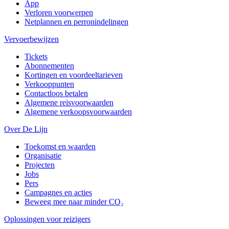
App
Verloren voorwerpen
Netplannen en perronindelingen
Vervoerbewijzen
Tickets
Abonnementen
Kortingen en voordeeltarieven
Verkooppunten
Contactloos betalen
Algemene reisvoorwaarden
Algemene verkoopsvoorwaarden
Over De Lijn
Toekomst en waarden
Organisatie
Projecten
Jobs
Pers
Campagnes en acties
Beweeg mee naar minder CO₂
Oplossingen voor reizigers