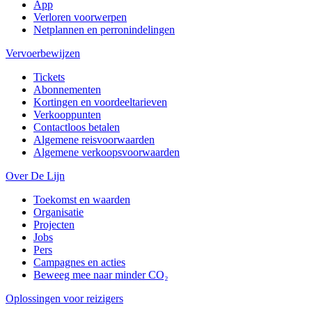
App
Verloren voorwerpen
Netplannen en perronindelingen
Vervoerbewijzen
Tickets
Abonnementen
Kortingen en voordeeltarieven
Verkooppunten
Contactloos betalen
Algemene reisvoorwaarden
Algemene verkoopsvoorwaarden
Over De Lijn
Toekomst en waarden
Organisatie
Projecten
Jobs
Pers
Campagnes en acties
Beweeg mee naar minder CO₂
Oplossingen voor reizigers