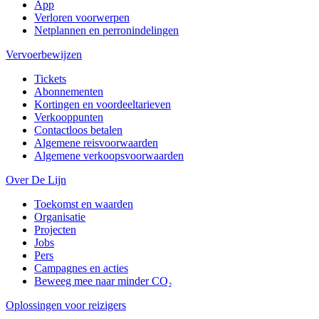
App
Verloren voorwerpen
Netplannen en perronindelingen
Vervoerbewijzen
Tickets
Abonnementen
Kortingen en voordeeltarieven
Verkooppunten
Contactloos betalen
Algemene reisvoorwaarden
Algemene verkoopsvoorwaarden
Over De Lijn
Toekomst en waarden
Organisatie
Projecten
Jobs
Pers
Campagnes en acties
Beweeg mee naar minder CO₂
Oplossingen voor reizigers