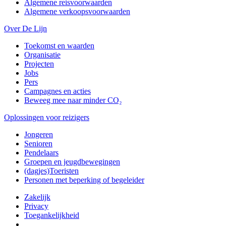
Algemene reisvoorwaarden
Algemene verkoopsvoorwaarden
Over De Lijn
Toekomst en waarden
Organisatie
Projecten
Jobs
Pers
Campagnes en acties
Beweeg mee naar minder CO₂
Oplossingen voor reizigers
Jongeren
Senioren
Pendelaars
Groepen en jeugdbewegingen
(dagjes)Toeristen
Personen met beperking of begeleider
Zakelijk
Privacy
Toegankelijkheid