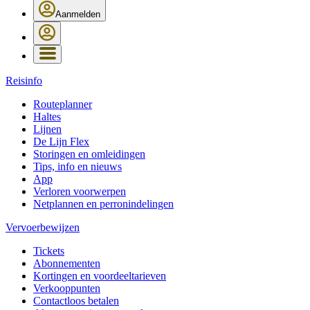
Aanmelden
Reisinfo
Routeplanner
Haltes
Lijnen
De Lijn Flex
Storingen en omleidingen
Tips, info en nieuws
App
Verloren voorwerpen
Netplannen en perronindelingen
Vervoerbewijzen
Tickets
Abonnementen
Kortingen en voordeeltarieven
Verkooppunten
Contactloos betalen