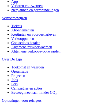
App
Verloren voorwerpen
Netplannen en perronindelingen
Vervoerbewijzen
Tickets
Abonnementen
Kortingen en voordeeltarieven
Verkooppunten
Contactloos betalen
Algemene reisvoorwaarden
Algemene verkoopsvoorwaarden
Over De Lijn
Toekomst en waarden
Organisatie
Projecten
Jobs
Pers
Campagnes en acties
Beweeg mee naar minder CO₂
Oplossingen voor reizigers