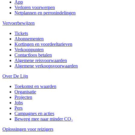
App
Verloren voorwerpen
Netplannen en perronindelingen
Vervoerbewijzen
Tickets
Abonnementen
Kortingen en voordeeltarieven
Verkooppunten
Contactloos betalen
Algemene reisvoorwaarden
Algemene verkoopsvoorwaarden
Over De Lijn
Toekomst en waarden
Organisatie
Projecten
Jobs
Pers
Campagnes en acties
Beweeg mee naar minder CO₂
Oplossingen voor reizigers