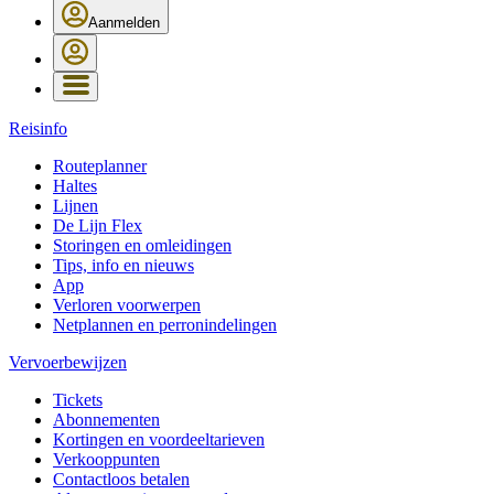
Aanmelden
Reisinfo
Routeplanner
Haltes
Lijnen
De Lijn Flex
Storingen en omleidingen
Tips, info en nieuws
App
Verloren voorwerpen
Netplannen en perronindelingen
Vervoerbewijzen
Tickets
Abonnementen
Kortingen en voordeeltarieven
Verkooppunten
Contactloos betalen