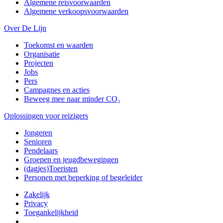
Algemene reisvoorwaarden
Algemene verkoopsvoorwaarden
Over De Lijn
Toekomst en waarden
Organisatie
Projecten
Jobs
Pers
Campagnes en acties
Beweeg mee naar minder CO₂
Oplossingen voor reizigers
Jongeren
Senioren
Pendelaars
Groepen en jeugdbewegingen
(dagjes)Toeristen
Personen met beperking of begeleider
Zakelijk
Privacy
Toegankelijkheid