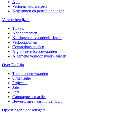
App
Verloren voorwerpen
Netplannen en perronindelingen
Vervoerbewijzen
Tickets
Abonnementen
Kortingen en voordeeltarieven
Verkooppunten
Contactloos betalen
Algemene reisvoorwaarden
Algemene verkoopsvoorwaarden
Over De Lijn
Toekomst en waarden
Organisatie
Projecten
Jobs
Pers
Campagnes en acties
Beweeg mee naar minder CO₂
Oplossingen voor reizigers