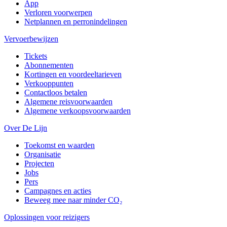
App
Verloren voorwerpen
Netplannen en perronindelingen
Vervoerbewijzen
Tickets
Abonnementen
Kortingen en voordeeltarieven
Verkooppunten
Contactloos betalen
Algemene reisvoorwaarden
Algemene verkoopsvoorwaarden
Over De Lijn
Toekomst en waarden
Organisatie
Projecten
Jobs
Pers
Campagnes en acties
Beweeg mee naar minder CO₂
Oplossingen voor reizigers