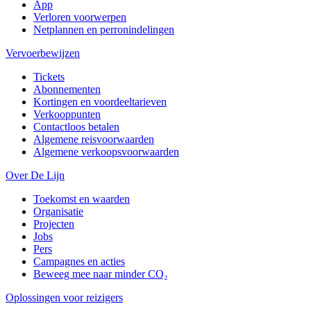
App
Verloren voorwerpen
Netplannen en perronindelingen
Vervoerbewijzen
Tickets
Abonnementen
Kortingen en voordeeltarieven
Verkooppunten
Contactloos betalen
Algemene reisvoorwaarden
Algemene verkoopsvoorwaarden
Over De Lijn
Toekomst en waarden
Organisatie
Projecten
Jobs
Pers
Campagnes en acties
Beweeg mee naar minder CO₂
Oplossingen voor reizigers