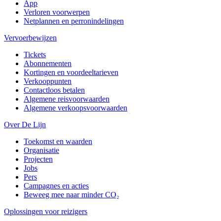
App
Verloren voorwerpen
Netplannen en perronindelingen
Vervoerbewijzen
Tickets
Abonnementen
Kortingen en voordeeltarieven
Verkooppunten
Contactloos betalen
Algemene reisvoorwaarden
Algemene verkoopsvoorwaarden
Over De Lijn
Toekomst en waarden
Organisatie
Projecten
Jobs
Pers
Campagnes en acties
Beweeg mee naar minder CO₂
Oplossingen voor reizigers