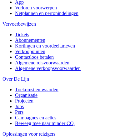
App
Verloren voorwerpen
Netplannen en perronindelingen
Vervoerbewijzen
Tickets
Abonnementen
Kortingen en voordeeltarieven
Verkooppunten
Contactloos betalen
Algemene reisvoorwaarden
Algemene verkoopsvoorwaarden
Over De Lijn
Toekomst en waarden
Organisatie
Projecten
Jobs
Pers
Campagnes en acties
Beweeg mee naar minder CO₂
Oplossingen voor reizigers