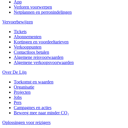
App
Verloren voorwerpen
Netplannen en perronindelingen
Vervoerbewijzen
Tickets
Abonnementen
Kortingen en voordeeltarieven
Verkooppunten
Contactloos betalen
Algemene reisvoorwaarden
Algemene verkoopsvoorwaarden
Over De Lijn
Toekomst en waarden
Organisatie
Projecten
Jobs
Pers
Campagnes en acties
Beweeg mee naar minder CO₂
Oplossingen voor reizigers