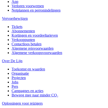
App
Verloren voorwerpen
Netplannen en perronindelingen
Vervoerbewijzen
Tickets
Abonnementen
Kortingen en voordeeltarieven
Verkooppunten
Contactloos betalen
Algemene reisvoorwaarden
Algemene verkoopsvoorwaarden
Over De Lijn
Toekomst en waarden
Organisatie
Projecten
Jobs
Pers
Campagnes en acties
Beweeg mee naar minder CO₂
Oplossingen voor reizigers