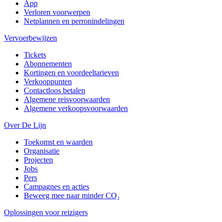
App
Verloren voorwerpen
Netplannen en perronindelingen
Vervoerbewijzen
Tickets
Abonnementen
Kortingen en voordeeltarieven
Verkooppunten
Contactloos betalen
Algemene reisvoorwaarden
Algemene verkoopsvoorwaarden
Over De Lijn
Toekomst en waarden
Organisatie
Projecten
Jobs
Pers
Campagnes en acties
Beweeg mee naar minder CO₂
Oplossingen voor reizigers