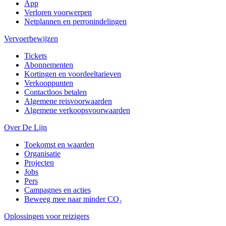
App
Verloren voorwerpen
Netplannen en perronindelingen
Vervoerbewijzen
Tickets
Abonnementen
Kortingen en voordeeltarieven
Verkooppunten
Contactloos betalen
Algemene reisvoorwaarden
Algemene verkoopsvoorwaarden
Over De Lijn
Toekomst en waarden
Organisatie
Projecten
Jobs
Pers
Campagnes en acties
Beweeg mee naar minder CO₂
Oplossingen voor reizigers