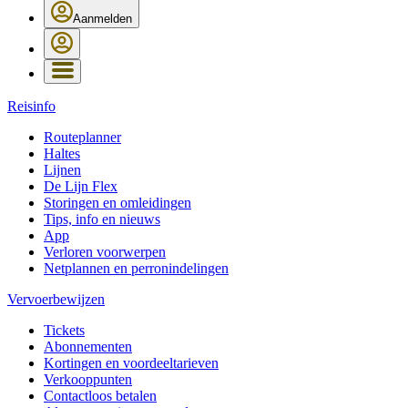
Aanmelden
Reisinfo
Routeplanner
Haltes
Lijnen
De Lijn Flex
Storingen en omleidingen
Tips, info en nieuws
App
Verloren voorwerpen
Netplannen en perronindelingen
Vervoerbewijzen
Tickets
Abonnementen
Kortingen en voordeeltarieven
Verkooppunten
Contactloos betalen