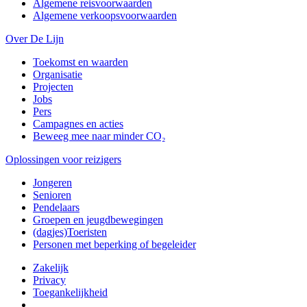
Algemene reisvoorwaarden
Algemene verkoopsvoorwaarden
Over De Lijn
Toekomst en waarden
Organisatie
Projecten
Jobs
Pers
Campagnes en acties
Beweeg mee naar minder CO₂
Oplossingen voor reizigers
Jongeren
Senioren
Pendelaars
Groepen en jeugdbewegingen
(dagjes)Toeristen
Personen met beperking of begeleider
Zakelijk
Privacy
Toegankelijkheid