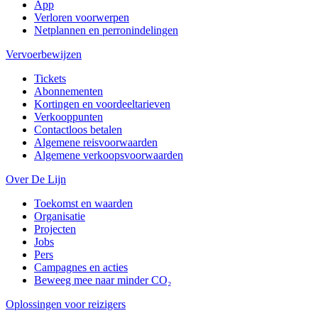
App
Verloren voorwerpen
Netplannen en perronindelingen
Vervoerbewijzen
Tickets
Abonnementen
Kortingen en voordeeltarieven
Verkooppunten
Contactloos betalen
Algemene reisvoorwaarden
Algemene verkoopsvoorwaarden
Over De Lijn
Toekomst en waarden
Organisatie
Projecten
Jobs
Pers
Campagnes en acties
Beweeg mee naar minder CO₂
Oplossingen voor reizigers