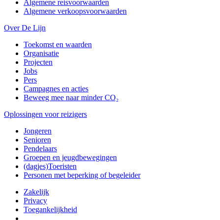
Algemene reisvoorwaarden
Algemene verkoopsvoorwaarden
Over De Lijn
Toekomst en waarden
Organisatie
Projecten
Jobs
Pers
Campagnes en acties
Beweeg mee naar minder CO₂
Oplossingen voor reizigers
Jongeren
Senioren
Pendelaars
Groepen en jeugdbewegingen
(dagjes)Toeristen
Personen met beperking of begeleider
Zakelijk
Privacy
Toegankelijkheid