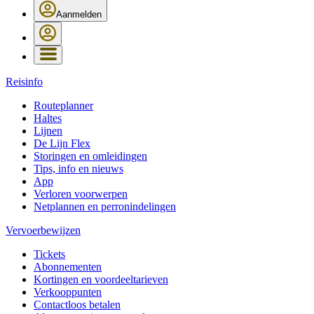
Aanmelden
Reisinfo
Routeplanner
Haltes
Lijnen
De Lijn Flex
Storingen en omleidingen
Tips, info en nieuws
App
Verloren voorwerpen
Netplannen en perronindelingen
Vervoerbewijzen
Tickets
Abonnementen
Kortingen en voordeeltarieven
Verkooppunten
Contactloos betalen