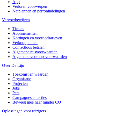
App
Verloren voorwerpen
Netplannen en perronindelingen
Vervoerbewijzen
Tickets
Abonnementen
Kortingen en voordeeltarieven
Verkooppunten
Contactloos betalen
Algemene reisvoorwaarden
Algemene verkoopsvoorwaarden
Over De Lijn
Toekomst en waarden
Organisatie
Projecten
Jobs
Pers
Campagnes en acties
Beweeg mee naar minder CO₂
Oplossingen voor reizigers