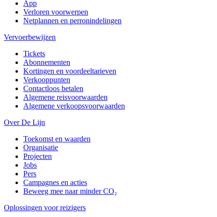
App
Verloren voorwerpen
Netplannen en perronindelingen
Vervoerbewijzen
Tickets
Abonnementen
Kortingen en voordeeltarieven
Verkooppunten
Contactloos betalen
Algemene reisvoorwaarden
Algemene verkoopsvoorwaarden
Over De Lijn
Toekomst en waarden
Organisatie
Projecten
Jobs
Pers
Campagnes en acties
Beweeg mee naar minder CO₂
Oplossingen voor reizigers