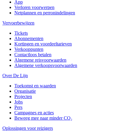
App
Verloren voorwerpen
Netplannen en perronindelingen
Vervoerbewijzen
Tickets
Abonnementen
Kortingen en voordeeltarieven
Verkooppunten
Contactloos betalen
Algemene reisvoorwaarden
Algemene verkoopsvoorwaarden
Over De Lijn
Toekomst en waarden
Organisatie
Projecten
Jobs
Pers
Campagnes en acties
Beweeg mee naar minder CO₂
Oplossingen voor reizigers