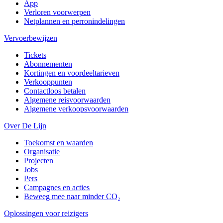
App
Verloren voorwerpen
Netplannen en perronindelingen
Vervoerbewijzen
Tickets
Abonnementen
Kortingen en voordeeltarieven
Verkooppunten
Contactloos betalen
Algemene reisvoorwaarden
Algemene verkoopsvoorwaarden
Over De Lijn
Toekomst en waarden
Organisatie
Projecten
Jobs
Pers
Campagnes en acties
Beweeg mee naar minder CO₂
Oplossingen voor reizigers