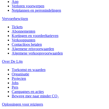
App
Verloren voorwerpen
Netplannen en perronindelingen
Vervoerbewijzen
Tickets
Abonnementen
Kortingen en voordeeltarieven
Verkooppunten
Contactloos betalen
Algemene reisvoorwaarden
Algemene verkoopsvoorwaarden
Over De Lijn
Toekomst en waarden
Organisatie
Projecten
Jobs
Pers
Campagnes en acties
Beweeg mee naar minder CO₂
Oplossingen voor reizigers