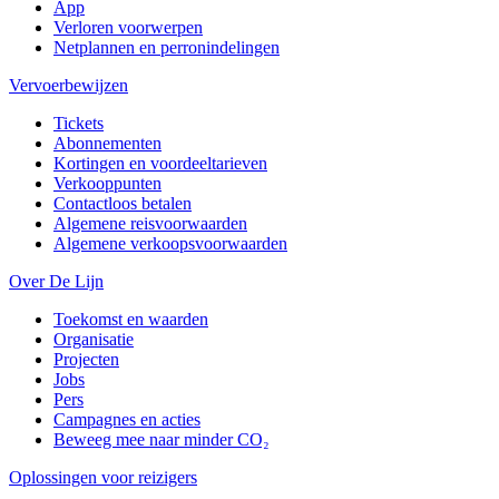
App
Verloren voorwerpen
Netplannen en perronindelingen
Vervoerbewijzen
Tickets
Abonnementen
Kortingen en voordeeltarieven
Verkooppunten
Contactloos betalen
Algemene reisvoorwaarden
Algemene verkoopsvoorwaarden
Over De Lijn
Toekomst en waarden
Organisatie
Projecten
Jobs
Pers
Campagnes en acties
Beweeg mee naar minder CO₂
Oplossingen voor reizigers