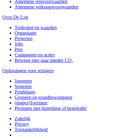
Algemene reisvoorwaarden
Algemene verkoopsvoorwaarden
Over De Lijn
Toekomst en waarden
Organisatie
Projecten
Jobs
Pers
Campagnes en acties
Beweeg mee naar minder CO₂
Oplossingen voor reizigers
Jongeren
Senioren
Pendelaars
Groepen en jeugdbewegingen
(dagjes)Toeristen
Personen met beperking of begeleider
Zakelijk
Privacy
Toegankelijkheid