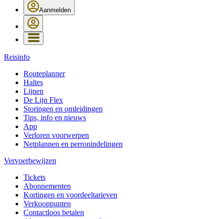
Aanmelden
Reisinfo
Routeplanner
Haltes
Lijnen
De Lijn Flex
Storingen en omleidingen
Tips, info en nieuws
App
Verloren voorwerpen
Netplannen en perronindelingen
Vervoerbewijzen
Tickets
Abonnementen
Kortingen en voordeeltarieven
Verkooppunten
Contactloos betalen