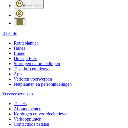
Aanmelden
Reisinfo
Routeplanner
Haltes
Lijnen
De Lijn Flex
Storingen en omleidingen
Tips, info en nieuws
App
Verloren voorwerpen
Netplannen en perronindelingen
Vervoerbewijzen
Tickets
Abonnementen
Kortingen en voordeeltarieven
Verkooppunten
Contactloos betalen