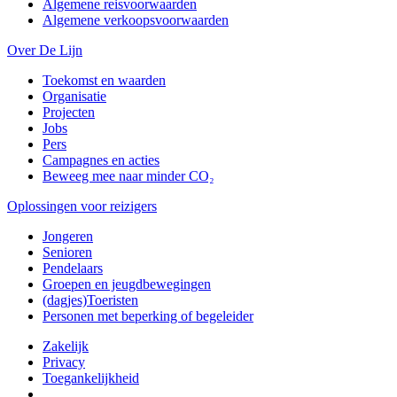
Algemene reisvoorwaarden
Algemene verkoopsvoorwaarden
Over De Lijn
Toekomst en waarden
Organisatie
Projecten
Jobs
Pers
Campagnes en acties
Beweeg mee naar minder CO₂
Oplossingen voor reizigers
Jongeren
Senioren
Pendelaars
Groepen en jeugdbewegingen
(dagjes)Toeristen
Personen met beperking of begeleider
Zakelijk
Privacy
Toegankelijkheid