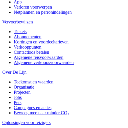
App
Verloren voorwerpen
Netplannen en perronindelingen
Vervoerbewijzen
Tickets
Abonnementen
Kortingen en voordeeltarieven
Verkooppunten
Contactloos betalen
Algemene reisvoorwaarden
Algemene verkoopsvoorwaarden
Over De Lijn
Toekomst en waarden
Organisatie
Projecten
Jobs
Pers
Campagnes en acties
Beweeg mee naar minder CO₂
Oplossingen voor reizigers