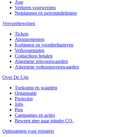
App
Verloren voorwerpen
Netplannen en perronindelingen
Vervoerbewijzen
Tickets
Abonnementen
Kortingen en voordeeltarieven
Verkooppunten
Contactloos betalen
Algemene reisvoorwaarden
Algemene verkoopsvoorwaarden
Over De Lijn
Toekomst en waarden
Organisatie
Projecten
Jobs
Pers
Campagnes en acties
Beweeg mee naar minder CO₂
Oplossingen voor reizigers