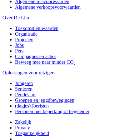
Algemene reisvoorwaarden
Algemene verkoopsvoorwaarden
Over De Lijn
Toekomst en waarden
Organisatie
Projecten
Jobs
Pers
Campagnes en acties
Beweeg mee naar minder CO₂
Oplossingen voor reizigers
Jongeren
Senioren
Pendelaars
Groepen en jeugdbewegingen
(dagjes)Toeristen
Personen met beperking of begeleider
Zakelijk
Privacy
Toegankelijkheid