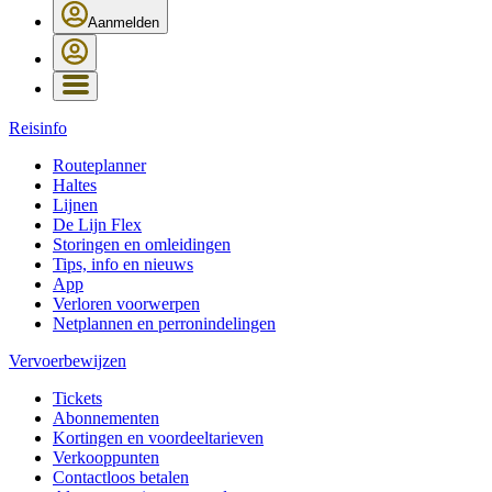
Aanmelden
Reisinfo
Routeplanner
Haltes
Lijnen
De Lijn Flex
Storingen en omleidingen
Tips, info en nieuws
App
Verloren voorwerpen
Netplannen en perronindelingen
Vervoerbewijzen
Tickets
Abonnementen
Kortingen en voordeeltarieven
Verkooppunten
Contactloos betalen