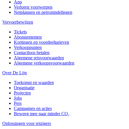
App
Verloren voorwerpen
Netplannen en perronindelingen
Vervoerbewijzen
Tickets
Abonnementen
Kortingen en voordeeltarieven
Verkooppunten
Contactloos betalen
Algemene reisvoorwaarden
Algemene verkoopsvoorwaarden
Over De Lijn
Toekomst en waarden
Organisatie
Projecten
Jobs
Pers
Campagnes en acties
Beweeg mee naar minder CO₂
Oplossingen voor reizigers