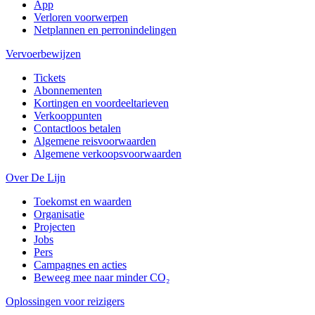
App
Verloren voorwerpen
Netplannen en perronindelingen
Vervoerbewijzen
Tickets
Abonnementen
Kortingen en voordeeltarieven
Verkooppunten
Contactloos betalen
Algemene reisvoorwaarden
Algemene verkoopsvoorwaarden
Over De Lijn
Toekomst en waarden
Organisatie
Projecten
Jobs
Pers
Campagnes en acties
Beweeg mee naar minder CO₂
Oplossingen voor reizigers