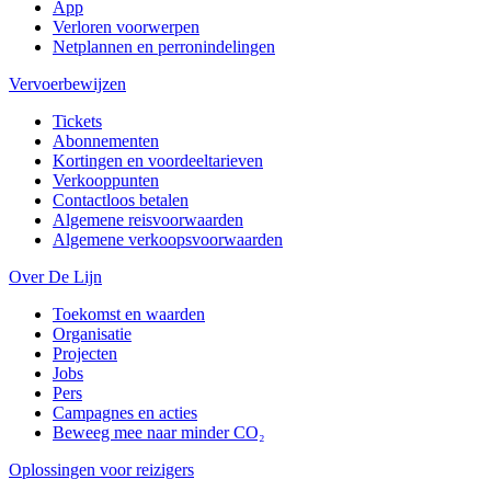
App
Verloren voorwerpen
Netplannen en perronindelingen
Vervoerbewijzen
Tickets
Abonnementen
Kortingen en voordeeltarieven
Verkooppunten
Contactloos betalen
Algemene reisvoorwaarden
Algemene verkoopsvoorwaarden
Over De Lijn
Toekomst en waarden
Organisatie
Projecten
Jobs
Pers
Campagnes en acties
Beweeg mee naar minder CO₂
Oplossingen voor reizigers