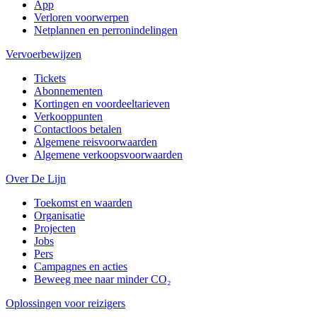
App
Verloren voorwerpen
Netplannen en perronindelingen
Vervoerbewijzen
Tickets
Abonnementen
Kortingen en voordeeltarieven
Verkooppunten
Contactloos betalen
Algemene reisvoorwaarden
Algemene verkoopsvoorwaarden
Over De Lijn
Toekomst en waarden
Organisatie
Projecten
Jobs
Pers
Campagnes en acties
Beweeg mee naar minder CO₂
Oplossingen voor reizigers