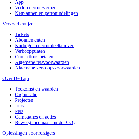
App
Verloren voorwerpen
Netplannen en perronindelingen
Vervoerbewijzen
Tickets
Abonnementen
Kortingen en voordeeltarieven
Verkooppunten
Contactloos betalen
Algemene reisvoorwaarden
Algemene verkoopsvoorwaarden
Over De Lijn
Toekomst en waarden
Organisatie
Projecten
Jobs
Pers
Campagnes en acties
Beweeg mee naar minder CO₂
Oplossingen voor reizigers