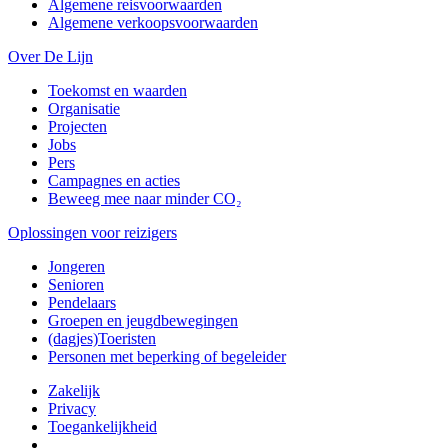
Algemene reisvoorwaarden
Algemene verkoopsvoorwaarden
Over De Lijn
Toekomst en waarden
Organisatie
Projecten
Jobs
Pers
Campagnes en acties
Beweeg mee naar minder CO₂
Oplossingen voor reizigers
Jongeren
Senioren
Pendelaars
Groepen en jeugdbewegingen
(dagjes)Toeristen
Personen met beperking of begeleider
Zakelijk
Privacy
Toegankelijkheid