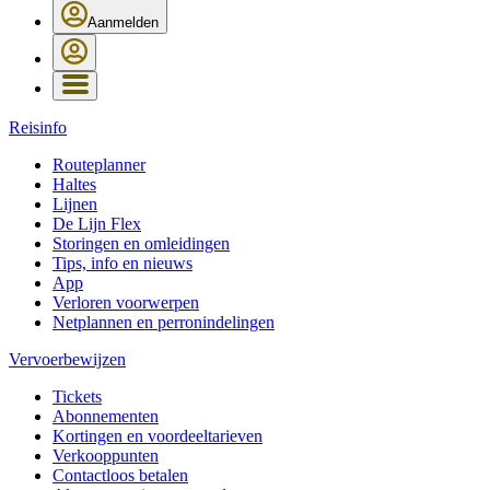
Aanmelden
Reisinfo
Routeplanner
Haltes
Lijnen
De Lijn Flex
Storingen en omleidingen
Tips, info en nieuws
App
Verloren voorwerpen
Netplannen en perronindelingen
Vervoerbewijzen
Tickets
Abonnementen
Kortingen en voordeeltarieven
Verkooppunten
Contactloos betalen