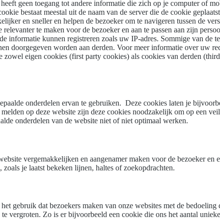
hij heeft geen toegang tot andere informatie die zich op je computer of
cookie bestaat meestal uit de naam van de server die de cookie geplaat
elijker en sneller en helpen de bezoeker om te navigeren tussen de ve
relevanter te maken voor de bezoeker en aan te passen aan zijn persoon
aalde informatie kunnen registreren zoals uw IP-adres. Sommige van de 
nnen doorgegeven worden aan derden. Voor meer informatie over uw re
 zowel eigen cookies (first party cookies) als cookies van derden (thir
paalde onderdelen ervan te gebruiken. Deze cookies laten je bijvoorbe
 melden op deze website zijn deze cookies noodzakelijk om op een veilig
aalde onderdelen van de website niet of niet optimaal werken.
 website vergemakkelijken en aangenamer maken voor de bezoeker en er 
zoals je laatst bekeken lijnen, haltes of zoekopdrachten.
het gebruik dat bezoekers maken van onze websites met de bedoeling d
vergroten. Zo is er bijvoorbeeld een cookie die ons het aantal unieke 