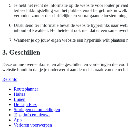
Je hebt het recht de informatie op de website voor louter priva
terbeschikkingstelling van het publiek en/of hergebruik in welk v
verboden zonder de schriftelijke en voorafgaande toestemming
Uitsluitend ter informatie bevat de website hyperlinks naar we
inhoud of kwaliteit. Het betekent ook niet dat er een samenwerk
Wanneer je op jouw eigen website een hyperlink wilt plaatsen 
3. Geschillen
Deze online-overeenkomst en alle geschillen en vorderingen die voortk
website houdt in dat je je onderwerpt aan de rechtspraak van de rech
Reisinfo
Routeplanner
Haltes
Lijnen
De Lijn Flex
Storingen en omleidingen
Tips, info en nieuws
App
Verloren voorwerpen