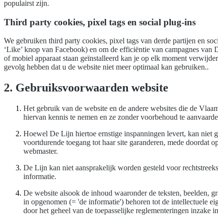
populairst zijn.
Third party cookies, pixel tags en social plug-ins
We gebruiken third party cookies, pixel tags van derde partijen en so
‘Like’ knop van Facebook) en om de efficiëntie van campagnes van De 
of mobiel apparaat staan geïnstalleerd kan je op elk moment verwijde
gevolg hebben dat u de website niet meer optimaal kan gebruiken..
2. Gebruiksvoorwaarden website
Het gebruik van de website en de andere websites die de Vlaa
hiervan kennis te nemen en ze zonder voorbehoud te aanvaard
Hoewel De Lijn hiertoe ernstige inspanningen levert, kan niet 
voortdurende toegang tot haar site garanderen, mede doordat op
webmaster.
De Lijn kan niet aansprakelijk worden gesteld voor rechtstreekse
informatie.
De website alsook de inhoud waaronder de teksten, beelden, gr
in opgenomen (= 'de informatie') behoren tot de intellectuele
door het geheel van de toepasselijke reglementeringen inzake i