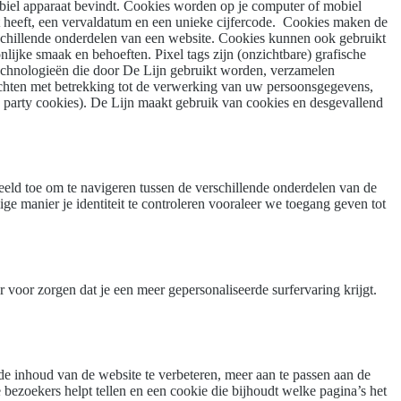
 mobiel apparaat bevindt. Cookies worden op je computer of mobiel
st heeft, een vervaldatum en een unieke cijfercode. Cookies maken de
rschillende onderdelen van een website. Cookies kunnen ook gebruikt
lijke smaak en behoeften. Pixel tags zijn (onzichtbare) grafische
technologieën die door De Lijn gebruikt worden, verzamelen
chten met betrekking tot de verwerking van uw persoonsgegevens,
d party cookies). De Lijn maakt gebruik van cookies en desgevallend
eld toe om te navigeren tussen de verschillende onderdelen van de
e manier je identiteit te controleren vooraleer we toegang geven tot
voor zorgen dat je een meer gepersonaliseerde surfervaring krijgt.
e inhoud van de website te verbeteren, meer aan te passen aan de
bezoekers helpt tellen en een cookie die bijhoudt welke pagina’s het