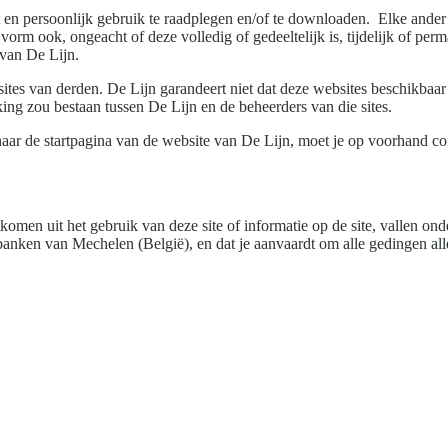
at en persoonlijk gebruik te raadplegen en/of te downloaden. Elke ander
orm ook, ongeacht of deze volledig of gedeeltelijk is, tijdelijk of perma
 van De Lijn.
bsites van derden. De Lijn garandeert niet dat deze websites beschikba
ing zou bestaan tussen De Lijn en de beheerders van die sites.
naar de startpagina van de website van De Lijn, moet je op voorhand 
omen uit het gebruik van deze site of informatie op de site, vallen on
tbanken van Mechelen (België), en dat je aanvaardt om alle gedingen al