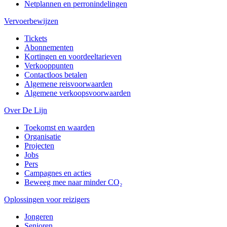
Netplannen en perronindelingen
Vervoerbewijzen
Tickets
Abonnementen
Kortingen en voordeeltarieven
Verkooppunten
Contactloos betalen
Algemene reisvoorwaarden
Algemene verkoopsvoorwaarden
Over De Lijn
Toekomst en waarden
Organisatie
Projecten
Jobs
Pers
Campagnes en acties
Beweeg mee naar minder CO₂
Oplossingen voor reizigers
Jongeren
Senioren