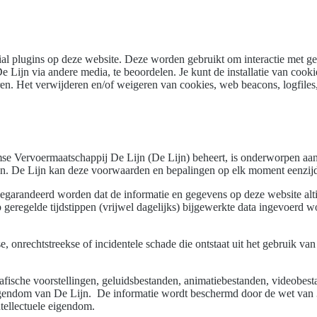
cial plugins op deze website. Deze worden gebruikt om interactie met g
Lijn via andere media, te beoordelen. Je kunt de installatie van cookie
ren. Het verwijderen en/of weigeren van cookies, web beacons, logfiles,
mse Vervoermaatschappij De Lijn (De Lijn) beheert, is onderworpen a
en. De Lijn kan deze voorwaarden en bepalingen op elk moment eenzij
gegarandeerd worden dat de informatie en gegevens op deze website altij
 geregelde tijdstippen (vrijwel dagelijks) bijgewerkte data ingevoerd 
, onrechtstreekse of incidentele schade die ontstaat uit het gebruik va
afische voorstellingen, geluidsbestanden, animatiebestanden, videobes
 eigendom van De Lijn. De informatie wordt beschermd door de wet van 3
ntellectuele eigendom.