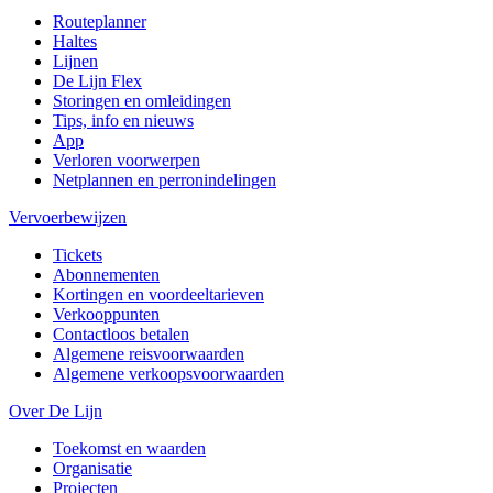
Routeplanner
Haltes
Lijnen
De Lijn Flex
Storingen en omleidingen
Tips, info en nieuws
App
Verloren voorwerpen
Netplannen en perronindelingen
Vervoerbewijzen
Tickets
Abonnementen
Kortingen en voordeeltarieven
Verkooppunten
Contactloos betalen
Algemene reisvoorwaarden
Algemene verkoopsvoorwaarden
Over De Lijn
Toekomst en waarden
Organisatie
Projecten