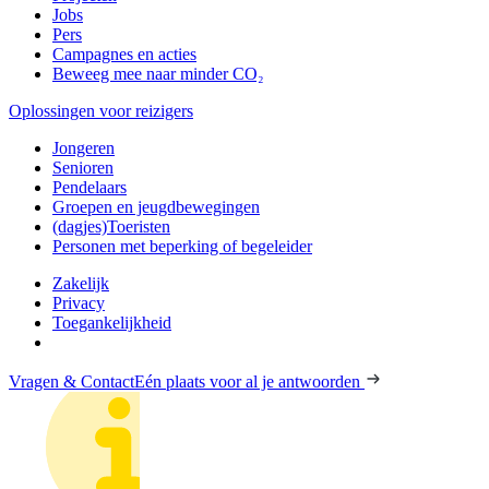
Jobs
Pers
Campagnes en acties
Beweeg mee naar minder CO₂
Oplossingen voor reizigers
Jongeren
Senioren
Pendelaars
Groepen en jeugdbewegingen
(dagjes)Toeristen
Personen met beperking of begeleider
Zakelijk
Privacy
Toegankelijkheid
Vragen & Contact
Eén plaats voor al je antwoorden