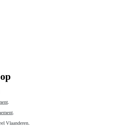
oop
:
ment
.
nement
.
heel Vlaanderen.