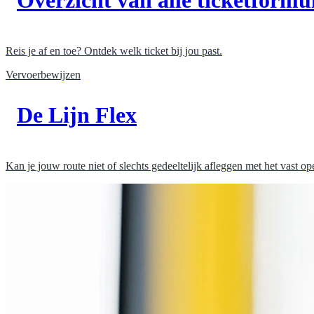
Reis je af en toe? Ontdek welk ticket bij jou past.
Vervoerbewijzen
De Lijn Flex
Kan je jouw route niet of slechts gedeeltelijk afleggen met het vast o