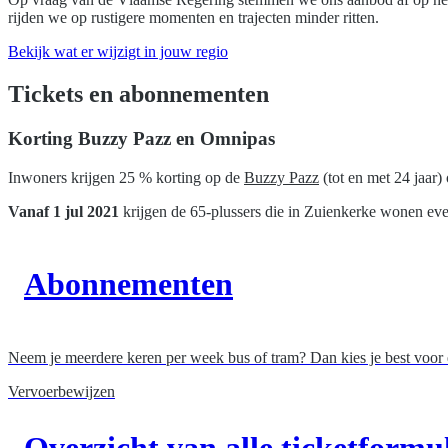
rijden we op rustigere momenten en trajecten minder ritten.
Bekijk wat er wijzigt in jouw regio
Tickets en abonnementen
Korting Buzzy Pazz en Omnipas
Inwoners krijgen 25 % korting op de
Buzzy Pazz
(tot en met 24 jaar)
Vanaf 1 jul 2021
krijgen de 65-plussers die in Zuienkerke wonen eve
Abonnementen
Neem je meerdere keren per week bus of tram? Dan kies je best voor
Vervoerbewijzen
Overzicht van alle ticketformu