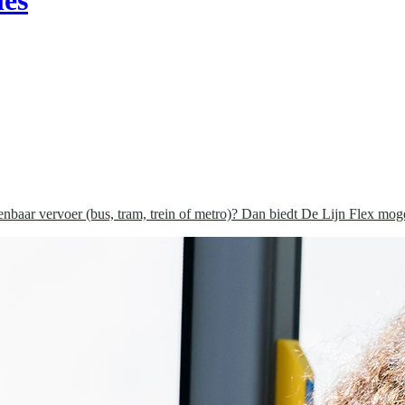
penbaar vervoer (bus, tram, trein of metro)? Dan biedt De Lijn Flex mog