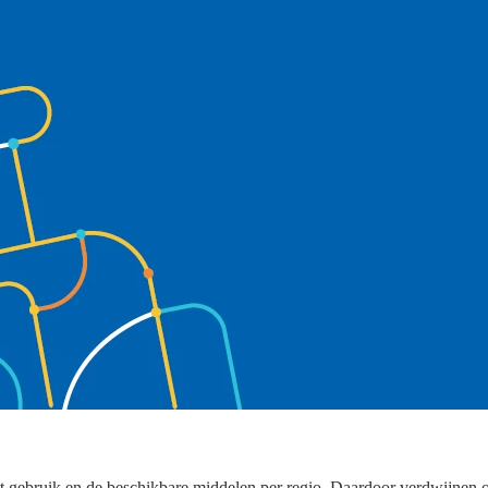
gebruik en de beschikbare middelen per regio. Daardoor verdwijnen of