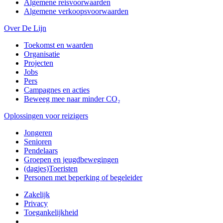
Algemene reisvoorwaarden
Algemene verkoopsvoorwaarden
Over De Lijn
Toekomst en waarden
Organisatie
Projecten
Jobs
Pers
Campagnes en acties
Beweeg mee naar minder CO₂
Oplossingen voor reizigers
Jongeren
Senioren
Pendelaars
Groepen en jeugdbewegingen
(dagjes)Toeristen
Personen met beperking of begeleider
Zakelijk
Privacy
Toegankelijkheid