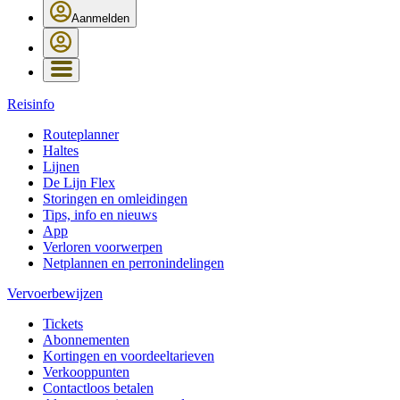
Aanmelden
Reisinfo
Routeplanner
Haltes
Lijnen
De Lijn Flex
Storingen en omleidingen
Tips, info en nieuws
App
Verloren voorwerpen
Netplannen en perronindelingen
Vervoerbewijzen
Tickets
Abonnementen
Kortingen en voordeeltarieven
Verkooppunten
Contactloos betalen