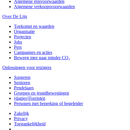
Algemene reisvoorwaarden
Algemene verkoopsvoorwaarden
Over De Lijn
Toekomst en waarden
Organisatie
Projecten
Jobs
Pers
Campagnes en acties
Beweeg mee naar minder CO₂
Oplossingen voor reizigers
Jongeren
Senioren
Pendelaars
Groepen en jeugdbewegingen
(dagjes)Toeristen
Personen met beperking of begeleider
Zakelijk
Privacy
Toegankelijkheid