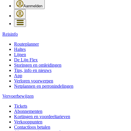
Aanmelden
Reisinfo
Routeplanner
Haltes
Lijnen
De Lijn Flex
Storingen en omleidingen
Tips, info en nieuws
App
Verloren voorwerpen
Netplannen en perronindelingen
Vervoerbewijzen
Tickets
Abonnementen
Kortingen en voordeeltarieven
Verkooppunten
Contactloos betalen