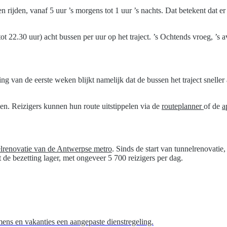
n rijden, vanaf 5 uur ’s morgens tot 1 uur ’s nachts. Dat betekent dat e
t 22.30 uur) acht bussen per uur op het traject. ’s Ochtends vroeg, ’s a
ing van de eerste weken blijkt namelijk dat de bussen het traject snelle
n. Reizigers kunnen hun route uitstippelen via de
routeplanner
of de
a
lrenovatie van de Antwerpse metro
. Sinds de start van tunnelrenovat
 de bezetting lager, met ongeveer 5 700 reizigers per dag.
mens en vakanties een aangepaste dienstregeling.