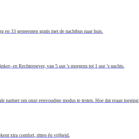
rg en 33 gemeenten gratis met de nachtbus naar huis.
inker- en Rechteroever, van 5 uur 's morgens tot 1 uur ’s nachts.
eale partner om onze eenvoudige modus te testen. Hoe dat eraan toeging
ent xtra comfort, ritten én vrijheid.