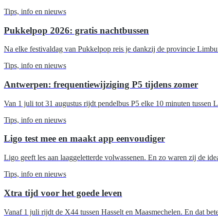
Tips, info en nieuws
Pukkelpop 2026: gratis nachtbussen
Na elke festivaldag van Pukkelpop reis je dankzij de provincie Limbu
Tips, info en nieuws
Antwerpen: frequentiewijziging P5 tijdens zomer
Van 1 juli tot 31 augustus rijdt pendelbus P5 elke 10 minuten tussen L
Tips, info en nieuws
Ligo test mee en maakt app eenvoudiger
Ligo geeft les aan laaggeletterde volwassenen. En zo waren zij de id
Tips, info en nieuws
Xtra tijd voor het goede leven
Vanaf 1 juli rijdt de X44 tussen Hasselt en Maasmechelen. En dat betek