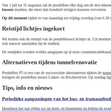
Van 1 juli tot 31 augustus zal de pendelbus elke dag om de tien minute
bussen
inzetten, die meer dan honderd reizigers kunnen vervoeren.
Op dit moment
rijden er van maandag tot vrijdag overdag (van 6.30 to
Reistijd lichtjes ingekort
We korten ook de reistijd van de pendelbussen lichtjes in. Uit monitor
ook nauwer aansluiten bij de realiteit.
De reistijden worden weldra aangepast op al onze communicatiekanale
Alternatieven tijdens tunnelrenovatie
Pendelbus P5 is een van de succesvolste alternatieven tijdens de
tunne
reizigers de pendelbus tussen Linker- en Rechteroever. Op zondag ligt
Tips, info en nieuws
Periodieke aanpassingen van het bus- en tramaanbod
Doorheen het jaar rijden we op feest- en brugdagen en tijdens de exa