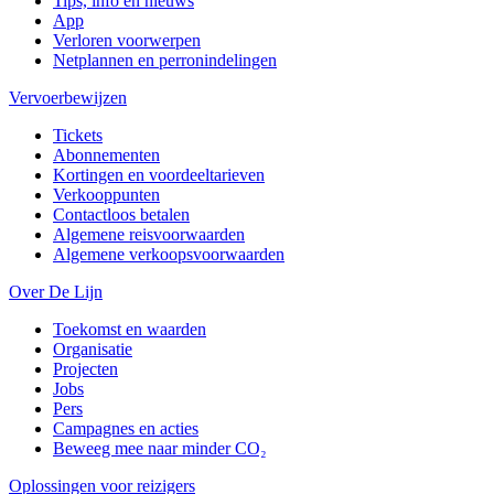
Tips, info en nieuws
App
Verloren voorwerpen
Netplannen en perronindelingen
Vervoerbewijzen
Tickets
Abonnementen
Kortingen en voordeeltarieven
Verkooppunten
Contactloos betalen
Algemene reisvoorwaarden
Algemene verkoopsvoorwaarden
Over De Lijn
Toekomst en waarden
Organisatie
Projecten
Jobs
Pers
Campagnes en acties
Beweeg mee naar minder CO₂
Oplossingen voor reizigers