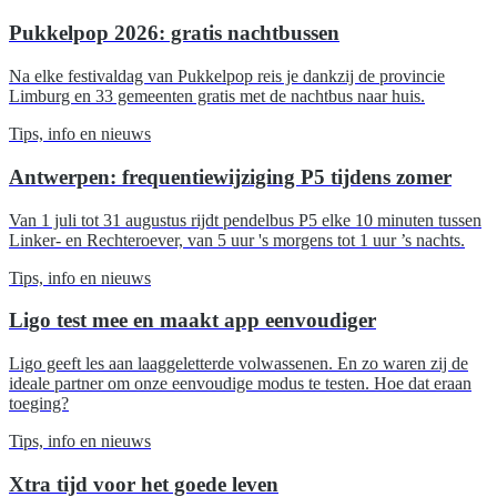
Pukkelpop 2026: gratis nachtbussen
Na elke festivaldag van Pukkelpop reis je dankzij de provincie
Limburg en 33 gemeenten gratis met de nachtbus naar huis.
Tips, info en nieuws
Antwerpen: frequentiewijziging P5 tijdens zomer
Van 1 juli tot 31 augustus rijdt pendelbus P5 elke 10 minuten tussen
Linker- en Rechteroever, van 5 uur 's morgens tot 1 uur ’s nachts.
Tips, info en nieuws
Ligo test mee en maakt app eenvoudiger
Ligo geeft les aan laaggeletterde volwassenen. En zo waren zij de
ideale partner om onze eenvoudige modus te testen. Hoe dat eraan
toeging?
Tips, info en nieuws
Xtra tijd voor het goede leven