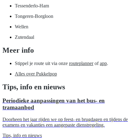
Tessenderlo-Ham
Tongeren-Borgloon
Wellen
Zutendaal
Meer info
Stippel je route uit via onze
routeplanner
of
app
.
Alles over Pukkelpop
Tips, info en nieuws
Periodieke aanpassingen van het bus- en
tramaanbod
Doorheen het jaar rijden we op feest- en brugdagen en tijdens de
examens en vakanties een aangepaste dienstregeling.
Tips, info en nieuws